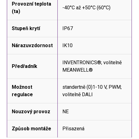
Provozní teplota
-40°C až +50°C (60°C)
(ta)
Stupeň krytí
IP67
Nárazuvzdornost
IK10
INVENTRONICS®; volitelně
Předřadník
MEANWELL®
Možnost
standertně (0)1-10 V, PWM;
regulace
volitelně DALI
Nouzový provoz
NE
Způsob montáže
Přisazená