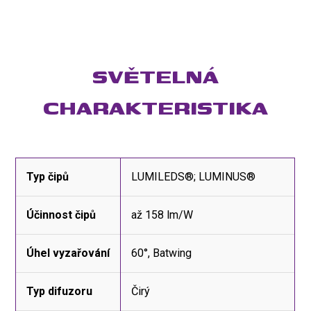
SVĚTELNÁ
CHARAKTERISTIKA
Typ čipů
LUMILEDS®; LUMINUS®
Účinnost čipů
až 158 lm/W
Úhel vyzařování
60°, Batwing
Typ difuzoru
Čirý