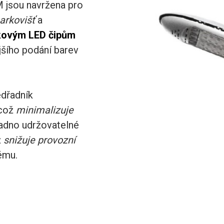
 jsou navržena pro
arkovišť
a
kovým LED čipům
šího podání barev
edřadník
 což
minimalizuje
nadno udržovatelné
ž
snižuje provozní
ému.