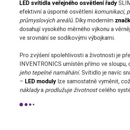
LED svítidla veřejného osvětlení řady
SLIM
efektivní a úsporné osvětlení
komunikací
,
p
průmyslových areálů
. Díky moderním
znač
dosahují vysokého měrného výkonu a věrněj
ve srovnání se sodíkovými výbojkami.
Pro zvýšení spolehlivosti a životnosti je př
INVENTRONICS umístěn přímo ve sloupu,
jeho tepelné namáhání.
Svítidlo je navíc s
–
LED moduly
lze samostatně vyměnit, co
náklady
a
prodlužuje životnost
celého syst