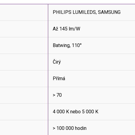
PHILIPS LUMILEDS, SAMSUNG
Až 145 lm/W
Batwing, 110°
Čirý
Přímá
> 70
4 000 K nebo 5 000 K
> 100 000 hodin