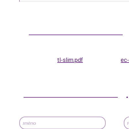
tl-slim.pdf
ec-