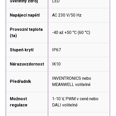
Světelný zdroj
LED
Napájecí napětí
AC 230 V/50 Hz
Provozní teplota
-40 až +50 °C (60 °C)
(ta)
Stupeň krytí
IP67
Nárazuvzdornost
IK10
INVENTRONICS nebo
Předřadník
MEANWELL volitelně
Možnost
1-10 V, PWM v ceně nebo
regulace
DALI volitelně