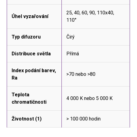
25, 40, 60, 90, 110x40,
Úhel vyzařování
110°
Typ difuzoru
Čirý
Distribuce světla
Přímá
Index podání barev,
>70 nebo >80
Ra
Teplota
4 000 K nebo 5 000 K
chromatičnosti
Životnost (1)
> 100 000 hodin