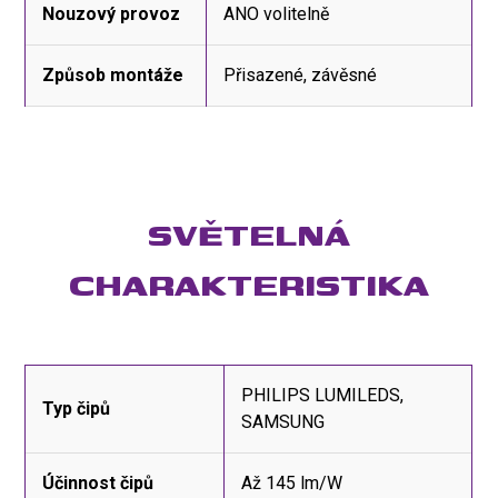
Nouzový provoz
ANO volitelně
Způsob montáže
Přisazené, závěsné
SVĚTELNÁ
CHARAKTERISTIKA
PHILIPS LUMILEDS,
Typ čipů
SAMSUNG
Účinnost čipů
Až 145 lm/W