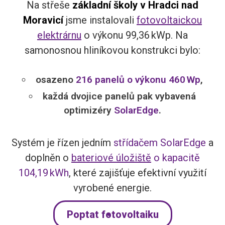
Na střeše
základní školy v Hradci nad
Moravicí
jsme instalovali
fotovoltaickou
elektrárnu
o výkonu 99,36 kWp. Na
samonosnou hliníkovou konstrukci bylo:
osazeno
216 panelů o výkonu 460 Wp
,
každá dvojice panelů pak vybavená
optimizéry
SolarEdge
.
Systém je řízen jedním
střídačem SolarEdge
a
doplněn o
bateriové úložiště
o kapacitě
104,19 kWh
, které zajišťuje efektivní využití
vyrobené energie.
Poptat fotovoltaiku