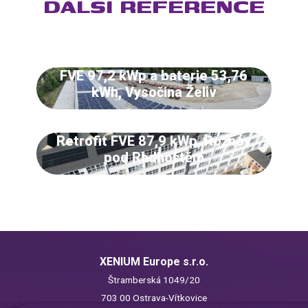
DALŠÍ REFERENCE
FVE 97,2 kWp a baterie 53,76
kWh, Vysočina Želiv
Retrofit FVE 87,9 kWp, Rožnov
pod Radhoštěm
XENIUM Europe s.r.o.
Štramberská 1049/20
703 00 Ostrava-Vítkovice