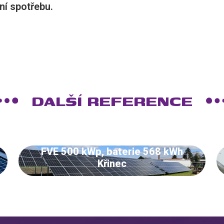
ní spotřebu.
DALŠÍ REFERENCE
FVE 500 kWp, baterie 568 kWh
Křinec