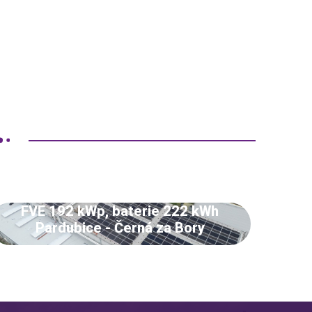
FVE 192 kWp, baterie 222 kWh
Pardubice - Černá za Bory