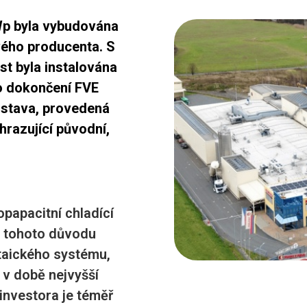
Wp byla vybudována
vého producenta. S
t byla instalována
o dokončení FVE
stava, provedená
razující původní,
papacitní chladící
 Z tohoto důvodu
ltaického systému,
 v době nejvyšší
investora je téměř