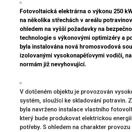
Fotovoltaická elektrárna o výkonu 250 k
na několika střechách v areálu potravino
ohledem na vyšší požadavky na bezpečnos
technologie s výkonovými optimizéry a p
byla instalována nová hromosvodová sou
izolovanými vysokonapěťovymi vodiči, nah
normám již nevyhovující.
V dotčeném objektu je provozován vysoko
systém, sloužící ke skladování potravin.
byla navrženo instalace vlastního fotovo
který bude produkovat elektrickou energii
potřeby. S ohledem na charakter provozu 