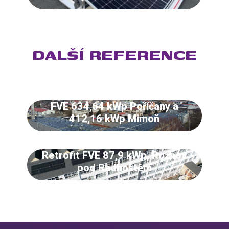
DALŠÍ REFERENCE
FVE 634,64 kWp Poříčany a
412,16 kWp Mimoň
Retrofit FVE 87,9 kWp, Rožnov
pod Radhoštěm