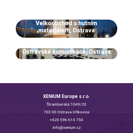
Velkoobchod s hutním
materiálem, Ostrava
Ostravské komunikace, Ostrava
XENIUM Europe s.r.o.
Štramberská 1049/20
703 00 Ostrava-Vítkovice
+420 596 614 750
info@xenium.cz