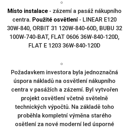
Místo instalace
- zázemí a pasáž nákupního
centra.
Použité osvětlení
- LINEAR E120
30W-840, ORBIT 31 120W-840-60D, BUBU 32
100W-740-BAT, FLAT 0606 36W-840-120D,
FLAT E 1203 36W-840-120D
Požadavkem investora byla jednoznačná
úspora nákladů na osvětlení nákupního
centra v pasážích a zázemí. Byl vytvořen
projekt osvětlení včetně světelně
technických výpočtů. Na základě toho
proběhla kompletní výměna starého
osětlení za nové moderní led úsporné