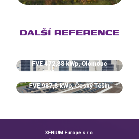
DALŠÍ REFERENCE
FVE 472,88 kWp, Olomouc
FVE 987,8 kWp, Český Těšín
XENIUM Europe s.r.o.