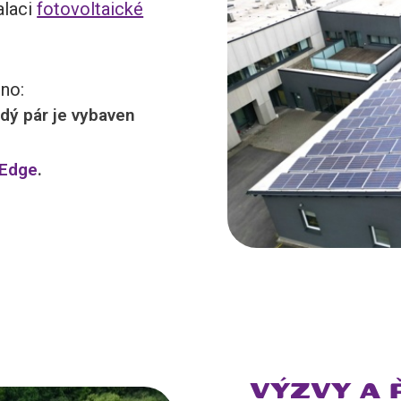
alaci
fotovoltaické
ěno:
ždý pár je vybaven
rEdge
.
VÝZVY A 