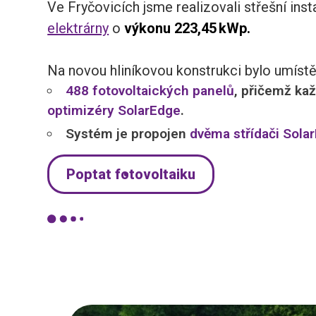
Ve Fryčovicích jsme realizovali střešní inst
elektrárny
o
výkonu 223,45 kWp.
Na novou hliníkovou konstrukci bylo umíst
488 fotovoltaických panelů
, přičemž ka
optimizéry SolarEdge
.
Systém je propojen
dvěma střídači Sola
Poptat fotovoltaiku