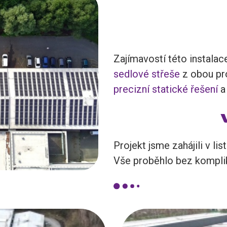
Zajímavostí této instalac
sedlové střeše
z obou pro
precizní statické řešení
a 
Projekt jsme zahájili v li
Vše proběhlo bez komplika